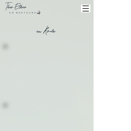
Theo
Elker
E N B R E T A G N E
en Route