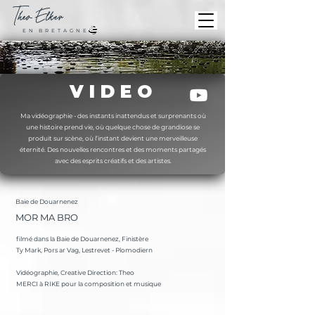
Theo
Elker
E N B R E T A G N E
V I D E O
Ma vidéographie - des instants inattendus et surprenants où
une histoire prend vie, où quelque chose de grandiose se
produit sur scène, où l’instant devient une merveilleuse
éternité. Des nouvelles rencontres et des moments partagés
avec des esprits créatifs et des artistes.
Baie de Douarnenez
MOR MA BRO
filmé dans la Baie de Douarnenez, Finistère
Ty Mark, Pors ar Vag, Lestrevet - Plomodiern
Vidéographie, Creative Direction: Theo
MERCI à RIKE pour la composition et musique