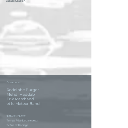
Espace Gradlon
Douarnenez
Rodolphe Burger
Mehdi Haddab
Erik Marchand
et le Meteor Band
'Ethics Of Love’
Temps Fête Douarnenez
Scène d´Horloge