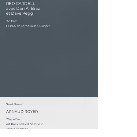
RED CARDELL
avec Dan Ar Braz
et Dave Pegg
'An Dro'
Festival de Cornouaille, Quimper
Saint Brieuc
ARNAUD ROYER
'Carpe Diem'
Art Rock Festival, St. Brieuc
Tavarn Abadenn