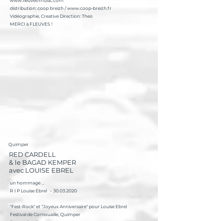
www.fleuves-music.com
distribution: coop breizh / www.coop-breizh.fr
Vidéographie, Creative Direction: Theo
MERCI à FLEUVES !
Quimper
RED CARDELL
& le BAGAD KEMPER
avec LOUISE EBREL
un hommage ...
R I P Louise Ebrel - 30.03.2020
"Fest-Rock" et "Joyeux Anniversaire" pour Louise Ebrel
Festival de Cornouaille, Quimper