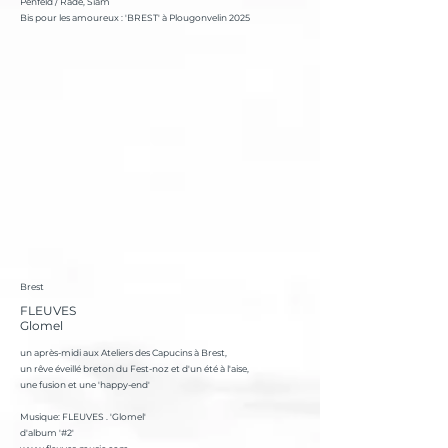
Penfeld / Rade, Siam
Bis pour les amoureux : 'BREST' à Plougonvelin 2025
Brest
FLEUVES
Glomel
un après-midi aux Ateliers des Capucins à Brest,
un rêve éveillé breton du Fest-noz et d'un été à l'aise,
une fusion et une 'happy-end'
Musique: FLEUVES . 'Glomel'
d'album '#2'