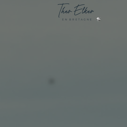
Theo
Elker
E N B R E T A G N E