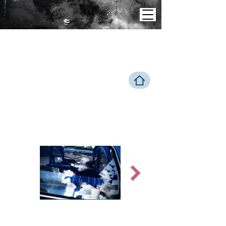
Theo
Elker
E N B R E T A G N E
BREI
ZH
MA
BRO