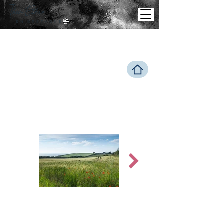
Theo
Elker
E N B R E T A G N E
PAYS
AGE