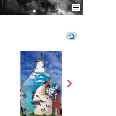
Theo
Elker
E N B R E T A G N E
URBA
IN