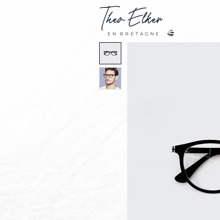
Theo
Elker
E N B R E T A G N E