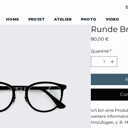
HOME
PROJET
ATELIER
PHOTO
VIDEO
Runde Br
Prix
80,00 €
Quantité
*
A
Co
Ich bin eine Produ
weitere Informati
hinzufügen, z. B. M