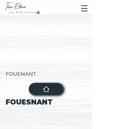
Theo
Elker
E N B R E T A G N E
F
O
U
E
N
A
N
T
FOUENANT
FOUESNANT