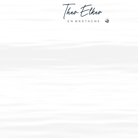
Theo
Elker
E N B R E T A G N E