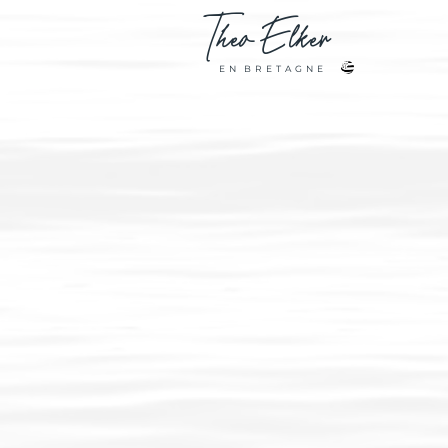
Theo
Elker
E N B R E T A G N E