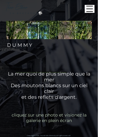
Theo
Elker
E N B R E T A G N E
D U M M Y
La mer quoi de plus simple que la
mer
Des moutons blancs sur un ciel
clair
et des reflets d'argent.
cliquez sur une photo et visionez la
galerie en plein écran
Copyright 2026. Tous droits réservés. all rights reserved