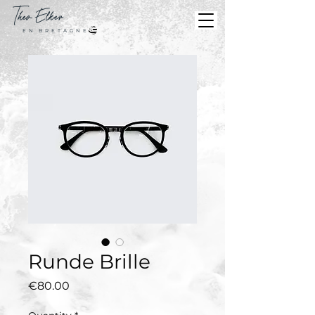
Theo
Elker
E N B R E T A G N E
Runde Brille
Price
€80.00