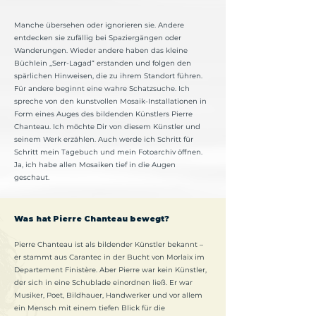
Manche übersehen oder ignorieren sie. Andere
entdecken sie zufällig bei Spaziergängen oder
Wanderungen. Wieder andere haben das kleine
Büchlein „Serr-Lagad“ erstanden und folgen den
spärlichen Hinweisen, die zu ihrem Standort führen.
Für andere beginnt eine wahre Schatzsuche. Ich
spreche von den kunstvollen Mosaik-Installationen in
Form eines Auges des bildenden Künstlers Pierre
Chanteau. Ich möchte Dir von diesem Künstler und
seinem Werk erzählen. Auch werde ich Schritt für
Schritt mein Tagebuch und mein Fotoarchiv öffnen.
Ja, ich habe allen Mosaiken tief in die Augen
geschaut.
Was hat Pierre Chanteau bewegt?
Pierre Chanteau ist als bildender Künstler bekannt –
er stammt aus Carantec in der Bucht von Morlaix im
Departement Finistère. Aber Pierre war kein Künstler,
der sich in eine Schublade einordnen ließ. Er war
Musiker, Poet, Bildhauer, Handwerker und vor allem
ein Mensch mit einem tiefen Blick für die