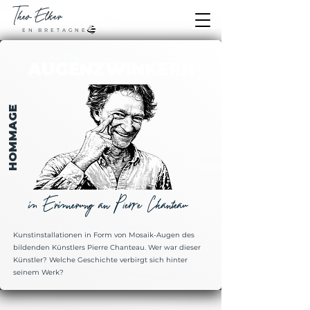
Theo
Elker
E N B R E T A G N E
AUGENZWINKERN
HOMMAGE
in Erinnerung an Pierre Chanteau
Kunstinstallationen in Form von Mosaik-Augen des
bildenden Künstlers Pierre Chanteau. Wer war dieser
Künstler? Welche Geschichte verbirgt sich hinter
seinem Werk?