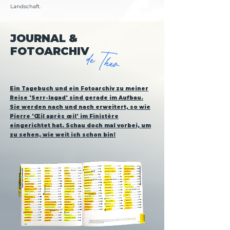
Landschaft.
JOURNAL &
de Theo
FOTOARCHIV
Ein Tagebuch und ein Fotoarchiv zu meiner
Reise 'Serr-lagad' sind gerade im Aufbau.
Sie werden nach und nach erweitert, so wie
Pierre 'Œil après œil' im Finistère
eingerichtet hat. Schau doch mal vorbei, um
zu sehen, wie weit ich schon bin!