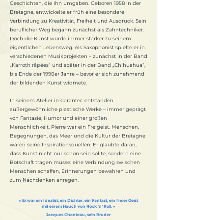
Geschichten, die ihn umgaben. Geboren 1958 in der
Bretagne, entwickelte er früh eine besondere
Verbindung zu Kreativität, Freiheit und Ausdruck. Sein
beruflicher Weg begann zunächst als Zahntechniker.
Doch die Kunst wurde immer stärker zu seinem
eigentlichen Lebensweg. Als Saxophonist spielte er in
verschiedenen Musikprojekten – zunächst in der Band
„Karroth râpées“ und später in der Band „Chihuahua“,
bis Ende der 1990er Jahre – bevor er sich zunehmend
der bildenden Kunst widmete.
In seinem Atelier in Carantec entstanden
außergewöhnliche plastische Werke – immer geprägt
von Fantasie, Humor und einer großen
Menschlichkeit. Pierre war ein Freigeist. Menschen,
Begegnungen, das Meer und die Kultur der Bretagne
waren seine Inspirationsquellen. Er glaubte daran,
dass Kunst nicht nur schön sein sollte, sondern eine
Botschaft tragen müsse: eine Verbindung zwischen
Menschen schaffen, Erinnerungen bewahren und
zum Nachdenken anregen.
«
Er war ein Idealist, ein Dichter, ein Fantast, ein freier Geist
mit einem Hauch von Rock ’n’ Roll.
»
Jacques Chanteau, sein Bruder