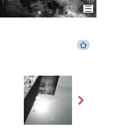
Theo
Elker
E N B R E T A G N E
LIEB
LING
E