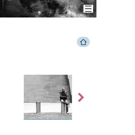
Theo
Elker
E N B R E T A G N E
HUM
AN