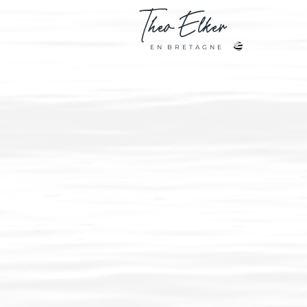
Theo
Elker
E N B R E T A G N E